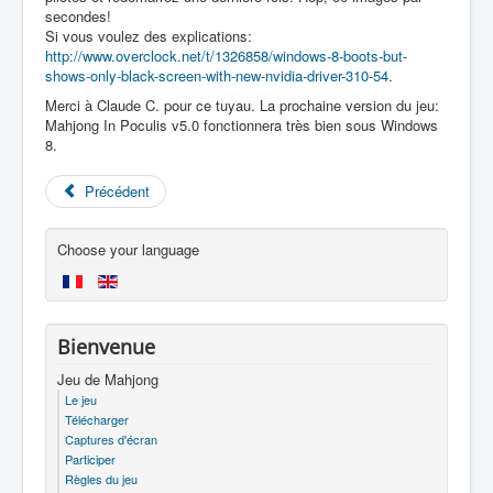
secondes!
Si vous voulez des explications:
http://www.overclock.net/t/1326858/windows-8-boots-but-
shows-only-black-screen-with-new-nvidia-driver-310-54
.
Merci à Claude C. pour ce tuyau. La prochaine version du jeu:
Mahjong In Poculis v5.0 fonctionnera très bien sous Windows
8.
Précédent
Choose your language
Bienvenue
Jeu de Mahjong
Le jeu
Télécharger
Captures d'écran
Participer
Règles du jeu