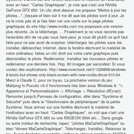
avec en haut: "Cartes Graphiques", je vois que c'est une NVidia
GeForce GTX 650. Un clic droit dessus me propose "Mettre à jour les
pilotes...", j'essaie et bien sûr il me dit que les pilotes sont à jour. Je
ne le crois pas et je fais bien car une visite sur la page pilotes
graphiques du site http://www.nvidia.com me proposera une version
plus récente. Je la télécharge. ... Finalement je ne vous raconte pas
l'anecdote afin de ne pas vous faire peur, je vous dit plutôt ce qu'il faut
faire pour ne pas avoir de surprise: téléchargez les pilotes sans les
installer, débranchez Internet, dans la fenêtre décrivant le matériel de
votre ordinateur, faites un clic droit sur votre carte graphique puis
désinstallez le pilote. Redémarrez. Installez les nouveaux pilotes et
redémarrez une dernière fois. Hop, 60 images par secondes! Si vous
voulez des explications: http://www.overclock.net/t/1326858/windows-
8-boots-but-shows-only-black-screen-with-new-nvidia-driver-310-54.
Merci à Claude C. pour ce tuyau. La prochaine version du jeu:
Mahjong In Poculis v5.0 fonctionnera très bien sous Windows 8. "/>
Apparence et Personnalisation -> Affichage -> Résolution d'Ecran).
Remonter jusqu'à Panneau de configuration, aller dans "Système et
Sécurité" puis dans le "Gestionnaire de périphériques" de la partie
Système. Vous arrivez sur une fenêtre décrivant le matériel de
l'ordinateur avec en haut: "Cartes Graphiques", on voit que c'est une
NVidia GeForce GTX 650 ou une RADEON 3000 etc... Dans google
ou autre moteur de recherche, tapez: "pilotes MaCarteGraphique" ou
bien "drivers MaCarteGraphique". Téléchargez, Installez, Relancez le
jeu. Avant d'acheter un portable vérifiez le chipset graphique: NVIDIA: