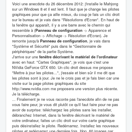
Voici une anecdote du 26 décembre 2012: j'installe le Mahjong
sur un Windows 8 et il est lent. Il faut que je change les pilotes
graphiques pour que ça aille mieux, du coup je fais un clic droit
sur le bureau et je vais dans "Résolutions d'Ecran". En haut de
la fenêtre qui apparaît, il y a une barre avec le chemin qui
ressemble à (
Panneau de configuration
-> Apparence et
Personnalisation -> Affichage -> Résolution d'Ecran). Je
remonte jusqu'à
Panneau de configuration
, je vais dans
"Système et Sécurité" puis dans le "Gestionnaire de
périphériques" de la partie Système.
J'arrive sur une
fenêtre décrivant le matériel de l'ordinateur
avec en haut: "Cartes Graphiques", je vois que c'est une
NVidia GeForce GTX 650. Un clic droit dessus me propose
"Mettre à jour les pilotes...", j'essaie et bien sûr il me dit que
les pilotes sont à jour. Je ne le crois pas et je fais bien car une
visite sur la page pilotes graphiques du site
http://www.nvidia.com me proposera une version plus récente.
Je la télécharge.
... Finalement je ne vous raconte pas l'anecdote afin de ne pas
vous faire peur, je vous dit plutôt ce qu'il faut faire pour ne pas
avoir de surprise: téléchargez les pilotes sans les installer,
débranchez Internet, dans la fenêtre décrivant le matériel de
votre ordinateur, faites un clic droit sur votre carte graphique
puis désinstallez le pilote. Redémarrez. Installez les nouveaux
pilotes et redémarrez une dernière fois. Hop, 60 images par