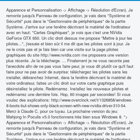
Apparence et Personnalisation -> Affichage -> Résolution d'Ecran). Je
remonte jusqu'à Panneau de configuration, je vais dans "Système et
Sécurité" puis dans le "Gestionnaire de périphériques" de la partie
Système. J'arrive sur une fenêtre décrivant le matériel de l'ordinateur
avec en haut: "Cartes Graphiques", je vois que c'est une NVidia
GeForce GTX 650. Un clic droit dessus me propose "Mettre à jour les
pilotes...", j'essaie et bien sûr il me dit que les pilotes sont à jour. Je
ne le crois pas et je fais bien car une visite sur la page pilotes
graphiques du site http://www.nvidia.com me proposera une version
plus récente. Je la télécharge. ... Finalement je ne vous raconte pas
l'anecdote afin de ne pas vous faire peur, je vous dit plutôt ce qu'il faut
faire pour ne pas avoir de surprise: téléchargez les pilotes sans les
installer, débranchez Internet, dans la fenêtre décrivant le matériel de
votre ordinateur, faites un clic droit sur votre carte graphique puis
désinstallez le pilote. Redémarrez. Installez les nouveaux pilotes et
redémarrez une dernière fois. Hop, 60 images par secondes! Si vous
voulez des explications: http://www.overclock.net/t/1326858/windows-
8-boots-but-shows-only-black-screen-with-new-nvidia-driver-310-54.
Merci à Claude C. pour ce tuyau. La prochaine version du jeu:
Mahjong In Poculis v5.0 fonctionnera très bien sous Windows 8. ">
Apparence et Personnalisation -> Affichage -> Résolution d'Ecran). Je
remonte jusqu'à Panneau de configuration, je vais dans "Système et
Sécurité" puis dans le "Gestionnaire de périphériques" de la partie
Système. J'arrive sur une fenêtre décrivant le matériel de l'ordinateur