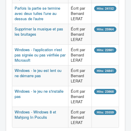
Parfois la partie se termine
Écrit par
Hits: 24152
avec deux tuiles l'une au
Bernard
dessus de l'autre
LERAT
Supprimer la musique et pas
Écrit par
Hits: 25964
les bruitages
Bernard
LERAT
Windows - l'application n'est
Écrit par
Hits: 22881
pas signée ou pas vérifiée par
Bernard
Microsoft
LERAT
Windows - le jeu est lent ou
Écrit par
Hits: 24841
ne démarre pas
Bernard
LERAT
Windows - le jeu ne s'installe
Écrit par
Hits: 23868
pas
Bernard
LERAT
Windows - Windows 8 et
Écrit par
Hits: 25559
Mahjong In Poculis
Bernard
LERAT