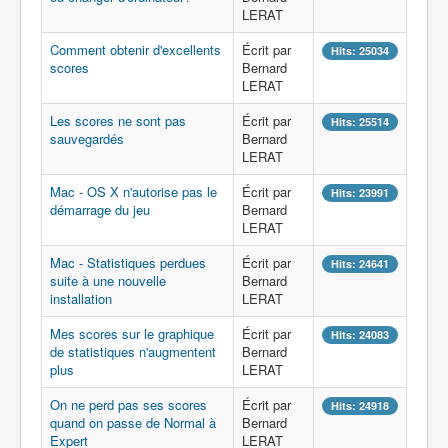
LERAT
Comment obtenir d'excellents
Écrit par
Hits: 25034
scores
Bernard
LERAT
Les scores ne sont pas
Écrit par
Hits: 25514
sauvegardés
Bernard
LERAT
Mac - OS X n'autorise pas le
Écrit par
Hits: 23991
démarrage du jeu
Bernard
LERAT
Mac - Statistiques perdues
Écrit par
Hits: 24641
suite à une nouvelle
Bernard
installation
LERAT
Mes scores sur le graphique
Écrit par
Hits: 24083
de statistiques n'augmentent
Bernard
plus
LERAT
On ne perd pas ses scores
Écrit par
Hits: 24918
quand on passe de Normal à
Bernard
Expert
LERAT