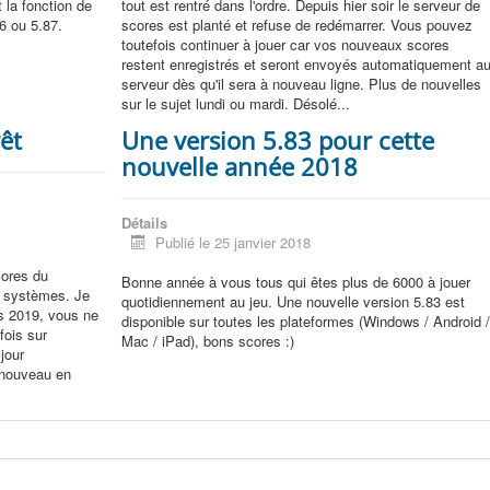
 la fonction de
tout est rentré dans l'ordre. Depuis hier soir le serveur de
6 ou 5.87.
scores est planté et refuse de redémarrer. Vous pouvez
toutefois continuer à jouer car vos nouveaux scores
restent enregistrés et seront envoyés automatiquement a
serveur dès qu'il sera à nouveau ligne. Plus de nouvelles
sur le sujet lundi ou mardi. Désolé...
rêt
Une version 5.83 pour cette
nouvelle année 2018
Détails
Publié le 25 janvier 2018
cores du
Bonne année à vous tous qui êtes plus de 6000 à jouer
s systèmes. Je
quotidiennement au jeu. Une nouvelle version 5.83 est
rs 2019, vous ne
disponible sur toutes les plateformes (Windows / Android 
fois sur
Mac / iPad), bons scores :)
jour
 nouveau en